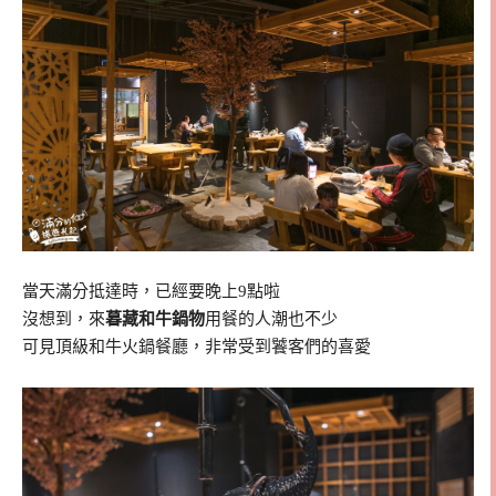
當天滿分抵達時，已經要晚上9點啦
沒想到，來
暮藏和牛鍋物
用餐的人潮也不少
可見頂級和牛火鍋餐廳，非常受到饕客們的喜愛