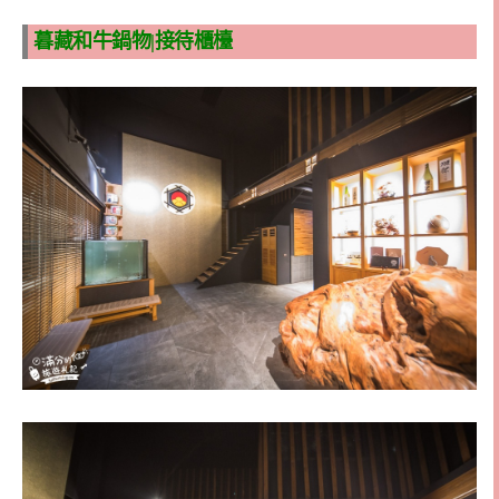
暮藏和牛鍋物|接待櫃檯