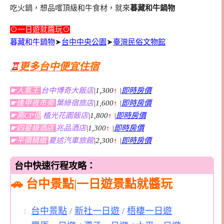
吃火鍋，想品嚐頂級和牛食材，就來
暮藏和牛鍋物
⊙一日遊就醬玩⊙
暮藏和牛鍋物
➤
台中中央公園
➤
臺灣民俗文物館
♖
更多台中便宜住宿
☛人氣王
台中博奇大飯店
|1,300
↑
|
即時房價
☛逢甲夜市旁
葉綠宿旅店
|1,600
↑
|
即時房價
☛高CP值
植光花園飯店
|1,800
↑
|
即時房價
☛四星級酒店
兆品酒店
|1,300
↑
|
即時房價
☛平價精緻
夏述汽車旅館
|2,300
↑
|
即時房價
台中快速行程攻略：
🚗 台中景點|一日遊景點就醬玩
台中景點
/
新社一日遊
/
梧棲一日遊