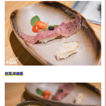
前菜|茶碗蒸