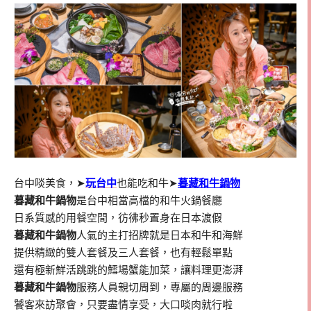
台中啖美食，➤
玩台中
也能吃和牛➤
暮藏和牛鍋物
暮藏和牛鍋物
是台中相當高檔的和牛火鍋餐廳
日系質感的用餐空間，彷彿秒置身在日本渡假
暮藏和牛鍋物
人氣的主打招牌就是日本和牛和海鮮
提供精緻的雙人套餐及三人套餐，也有輕鬆單點
還有極新鮮活跳跳的鱈場蟹能加菜，讓料理更澎湃
暮藏和牛鍋物
服務人員親切周到，專屬的周邊服務
饕客來訪聚會，只要盡情享受，大口啖肉就行啦