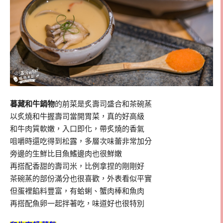
暮藏和牛鍋物
的前菜是炙壽司盛合和茶碗蒸
以炙燒和牛握壽司當開胃菜，真的好高級
和牛肉質軟嫩，入口即化，帶炙燒的香氣
咀嚼時還吃得到松露，多層次味蕾非常加分
旁邊的生鮮比目魚鰭邊肉也很鮮嫩
再搭配香甜的壽司米，比例拿捏的剛剛好
茶碗蒸的部份滿分也很喜歡，外表看似平實
但蛋裡餡料豐富，有蛤蜊、蟹肉棒和魚肉
再搭配魚卵一起拌著吃，味道好也很特別