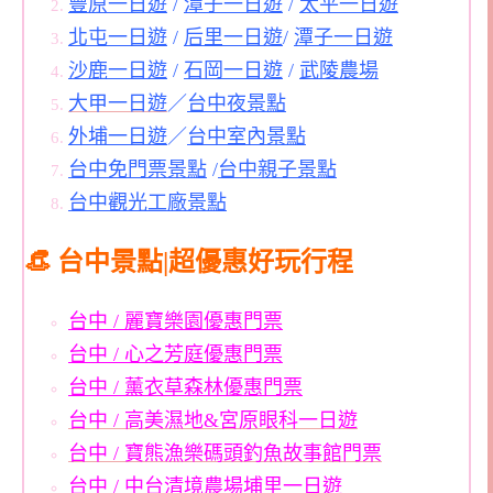
豐原一日遊
/
潭子一日遊
/
太平一日遊
北屯一日遊
/
后里一日遊
/
潭子一日遊
沙鹿一日遊
/
石岡一日遊
/
武陵農場
大甲一日遊
／
台中夜景點
外埔一日遊
／
台中室內景點
台中免門票景點
/
台中親子景點
台中觀光工廠景點
👒 台中景點|超優惠好玩行程
台中 / 麗寶樂園優惠門票
台中 / 心之芳庭優惠門票
台中 / 薰衣草森林優惠門票
台中 / 高美濕地&宮原眼科一日遊
台中 / 寶熊漁樂碼頭釣魚故事館門票
台中 / 中台清境農場埔里一日遊