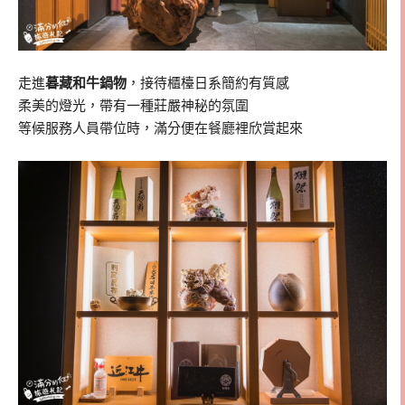
走進
暮藏和牛鍋物
，接待櫃檯日系簡約有質感
柔美的燈光，帶有一種莊嚴神秘的氛圍
等候服務人員帶位時，滿分便在餐廳裡欣賞起來