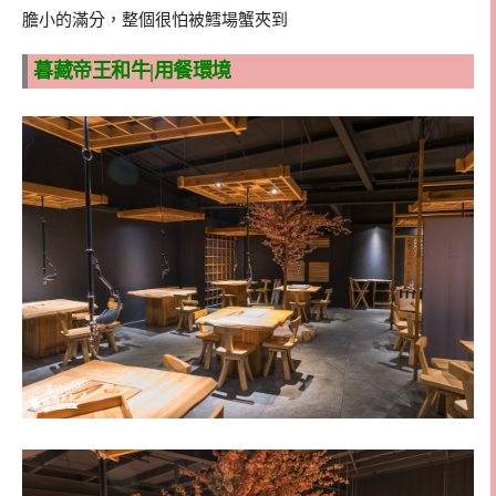
膽小的滿分，整個很怕被鱈場蟹夾到
暮藏帝王和牛|用餐環境