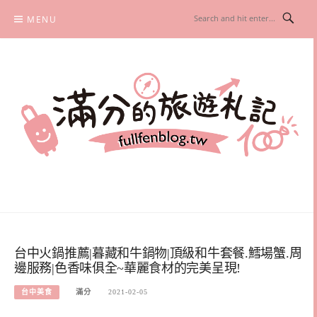
Skip
MENU
to
content
滿分的旅遊札記
國內外旅遊|情侶約會景點|美拍玩樂
台中火鍋推薦|暮藏和牛鍋物|頂級和牛套餐.鱈場蟹.周
邊服務|色香味俱全~華麗食材的完美呈現!
台中美食
滿分
2021-02-05