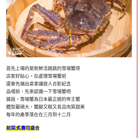
首先上場的是新鮮活跳跳的雪場蟹呀
店家好貼心，在處理雪場蟹前
還會先端出桌拿讓旅人合影紀念
品嚐前，先來認識一下雪場蟹吧
據說，雪場蟹為日本最正統的帝王蟹
體型最碩大，蟹腳又粗又長且肉質甜美
每年的產季落在在三月到十二月
前菜|炙壽司盛合