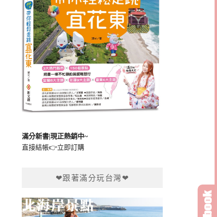
滿分新書|現正熱銷中~
直接結帳👉
立即訂購
❤跟著滿分玩台灣❤