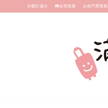
Skip
💯關於滿分
📷台灣旅遊
👍免門票景點
to
content
滿分的旅遊
國內外旅遊|情侶約會景點|美拍玩樂