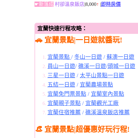
☛新落成
村卻溫泉飯店
|8,000
↑
|
即時房價
宜蘭快速行程攻略：
🚗 宜蘭景點|一日遊就醬玩!
宜蘭景點
/
冬山一日遊
/
蘇澳一日遊
員山一日遊
/
礁溪一日遊
/
頭城一日遊
三星一日遊
/
太平山景點一日遊
五結一日遊
/
宜蘭農場景點
宜蘭免門票景點
/
宜蘭室內景點
宜蘭親子景點
/
宜蘭觀光工廠
宜蘭住宿推薦
/
礁溪溫泉飯店推薦
👒 宜蘭景點|超優惠好玩行程!