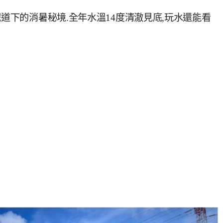
鐵道下的消暑秘境.全年水溫14度清澈見底,玩水還能看