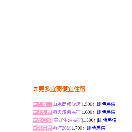
♖
更多宜蘭便宜住宿
☛人氣王
山水商務飯店
|1,500
↑
|
即時房價
☛地點佳
海天濱海民宿
|1,600
↑
|
即時房價
☛高CP值
美好生活民宿
|1,300
↑
|
即時房價
☛評價優
海洋20M
|1,700
↑
|
即時房價