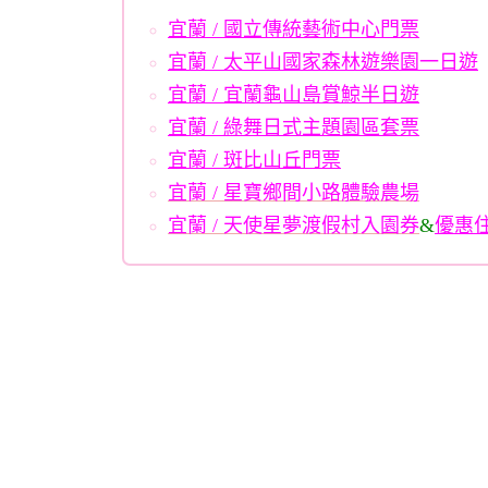
宜蘭 / 國立傳統藝術中心門票
宜蘭 / 太平山國家森林遊樂園一日遊
宜蘭 / 宜蘭龜山島賞鯨半日遊
宜蘭 / 綠舞日式主題園區套票
宜蘭 / 斑比山丘門票
宜蘭 / 星寶鄉間小路體驗農場
宜蘭 / 天使星夢渡假村入園券
&
優惠