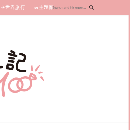
✈世界旅行
🚗主題懶人包