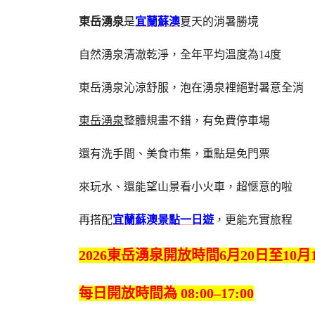
東岳湧泉
是
宜蘭蘇澳
夏天的消暑勝境
自然湧泉清澈乾淨，全年平均溫度為14度
東岳湧泉沁涼舒服，泡在湧泉裡絕對暑意全消
東岳湧泉
整體規畫不錯，有免費停車場
還有洗手間、美食市集，重點是免門票
來玩水、還能望山景看小火車，超愜意的啦
再搭配
宜蘭蘇澳景點一日遊
，更能充實旅程
2026東岳湧泉開放時間6月20日至10月
每日開放時間為 08:00–17:00