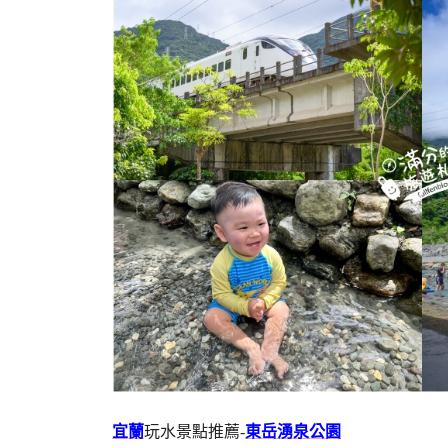
宜蘭
玩水景點推薦-
東岳湧泉公園