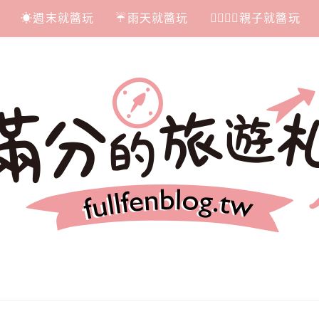
☀週末就醬玩
☔雨天就醬玩
👩‍❤‍💋‍👨親子就醬玩
札記