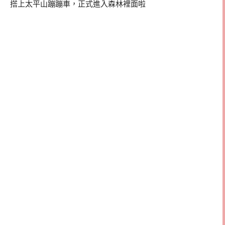
搭上太平山蹦蹦車，正式進入森林裡面啦