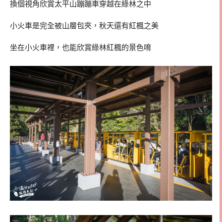
換個視角欣賞太平山蹦蹦車穿越在綠林之中
小火車是完全被山層包夾，秋天還有紅楓之美
坐在小火車裡，也能欣賞綠林紅楓的景色唷