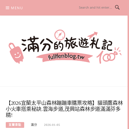
Skip
MENU
to
content
滿分的旅遊札記
國內外旅遊|情侶約會景點|美拍玩樂
【2026宜蘭太平山森林蹦蹦車購票攻略】貓頭鷹森林
小火車搭乘秘訣.雲海步道,茂興站森林步道滿滿芬多
精!
宜蘭景點
滿分
2026-01-05