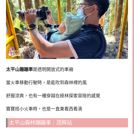
太平山蹦蹦車
是透明開放式的車廂
當火車移動行駛時，是能吹到森林裡的風
舒服涼爽，也有一種穿越在綠林探索冒險的感覺
寶寶搭小火車時，也是一直東看西看滴
太平山森林蹦蹦車｜茂興站