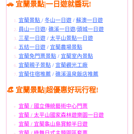
🚗 宜蘭景點|一日遊就醬玩!
宜蘭景點
/
冬山一日遊
/
蘇澳一日遊
員山一日遊
/
礁溪一日遊
/
頭城一日遊
三星一日遊
/
太平山景點一日遊
五結一日遊
/
宜蘭農場景點
宜蘭免門票景點
/
宜蘭室內景點
宜蘭親子景點
/
宜蘭觀光工廠
宜蘭住宿推薦
/
礁溪溫泉飯店推薦
👒 宜蘭景點|超優惠好玩行程!
宜蘭 / 國立傳統藝術中心門票
宜蘭 / 太平山國家森林遊樂園一日遊
宜蘭 / 宜蘭龜山島賞鯨半日遊
宜蘭 / 綠舞日式主題園區套票