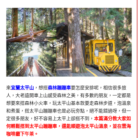
來
宜蘭太平山
，想搭
森林蹦蹦車
要怎麼安排呢，相信很多旅
人，大老遠開車上山感受森林之美，有多數的朋友，一定都是
想要來搭森林小火車，玩太平山基本款要走森林步道，泡溫泉
和煮蛋，搭太平山蹦蹦車也是必玩夯點，絕不能錯過呀，但一
定很多朋友，好不容易上太平上卻搭不到，
本篇滿分教大家如
何輕鬆搭到太平山蹦蹦車，
還能順遊泡太平山溫泉，並在雲海
咖啡廳下午茶。