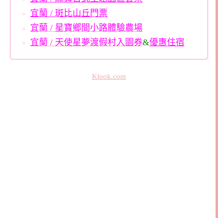
宜蘭 / 斑比山丘門票
宜蘭 / 星寶鄉間小路體驗農場
宜蘭 / 天使星夢渡假村入園券
&
優惠住宿
Klook.com