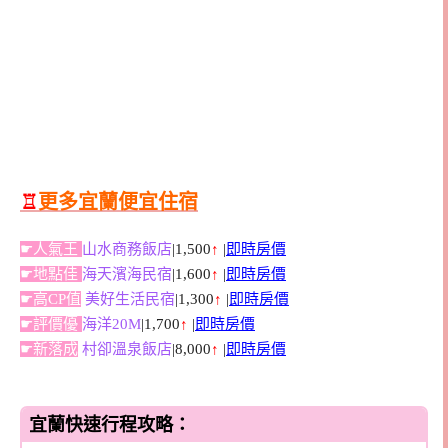
♖
更多宜蘭便宜住宿
☛人氣王
山水商務飯店
|1,500
↑
|
即時房價
☛地點佳
海天濱海民宿
|1,600
↑
|
即時房價
☛高CP值
美好生活民宿
|1,300
↑
|
即時房價
☛評價優
海洋20M
|1,700
↑
|
即時房價
☛新落成
村卻溫泉飯店
|8,000
↑
|
即時房價
宜蘭快速行程攻略：