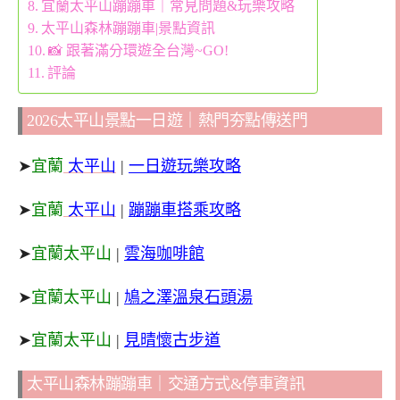
宜蘭太平山蹦蹦車｜常見問題&玩樂攻略
太平山森林蹦蹦車|景點資訊
📸 跟著滿分環遊全台灣~GO!
評論
2026太平山景點一日遊｜熱門夯點傳送門
➤
宜蘭
太平山
|
一日遊玩樂攻略
➤
宜蘭
太平山
|
蹦蹦車搭乘攻略
➤
宜蘭太平山
|
雲海咖啡館
➤
宜蘭太平山
|
鳩之澤溫泉石頭湯
➤
宜蘭太平山
|
見晴懷古步道
太平山森林蹦蹦車｜交通方式&停車資訊