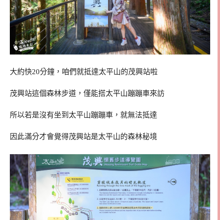
大約快20分鐘，咱們就抵達太平山的茂興站啦
茂興站這個森林步道，僅能搭太平山蹦蹦車來訪
所以若是沒有坐到太平山蹦蹦車，就無法抵達
因此滿分才會覺得茂興站是太平山的森林秘境