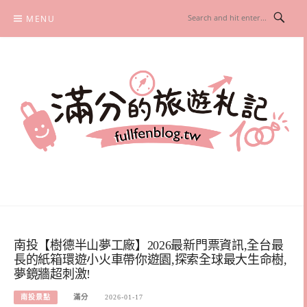
Skip
MENU
to
content
滿分的旅遊札記
國內外旅遊|情侶約會景點|美拍玩樂
南投【樹德半山夢工廠】2026最新門票資訊,全台最
長的紙箱環遊小火車帶你遊園,探索全球最大生命樹,
夢鏡牆超刺激!
南投景點
滿分
2026-01-17