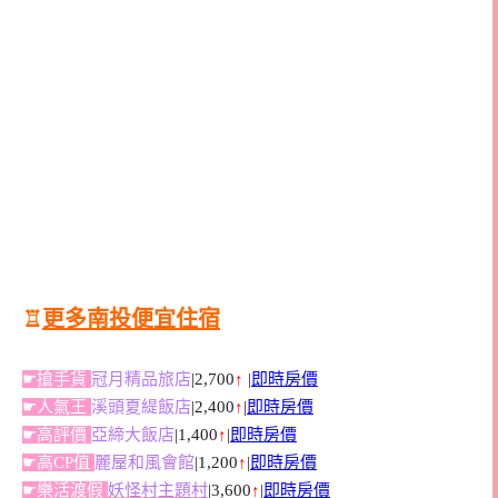
♖
更多南投便宜住宿
☛搶手貨
冠月精品旅店
|2,700
↑
|
即時房價
☛人氣王
溪頭夏緹飯店
|2,400
↑
|
即時房價
☛高評價
亞締大飯店
|1,400
↑
|
即時房價
☛高CP值
麗屋和風會館
|1,200
↑
|
即時房價
☛樂活渡假
妖怪村主題村
|3,600
↑
|
即時房價