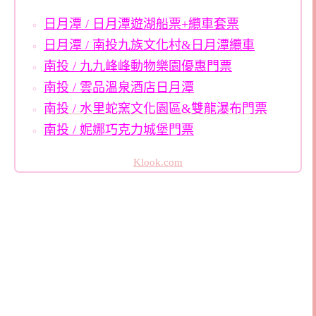
日月潭 / 日月潭遊湖船票+纜車套票
日月潭 / 南投九族文化村&日月潭纜車
南投 / 九九峰峰動物樂園優惠門票
南投 / 雲品溫泉酒店日月潭
南投 / 水里蛇窯文化園區&雙龍瀑布門票
南投 / 妮娜巧克力城堡門票
Klook.com