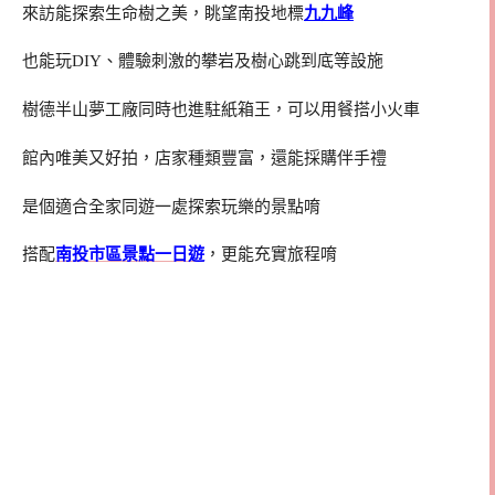
來訪能探索生命樹之美，眺望南投地標
九九峰
也能玩DIY、體驗刺激的攀岩及樹心跳到底等設施
樹德半山夢工廠同時也進駐紙箱王，可以用餐搭小火車
館內唯美又好拍，店家種類豐富，還能採購伴手禮
是個適合全家同遊一處探索玩樂的景點唷
搭配
南投市區景點一日遊
，更能充實旅程唷