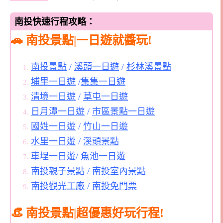
南投快速行程攻略：
🚗 南投景點|一日遊就醬玩!
南投景點
/
溪頭一日遊
/
杉林溪景點
埔里一日遊
/
集集一日遊
清境一日遊
/
草屯一日遊
日月潭一日遊
/
市區景點一日遊
國姓一日遊
/
竹山一日遊
水里一日遊
/
溪頭景點
車埕一日遊
/
魚池一日遊
南投親子景點
/
南投室內景點
南投觀光工廠
/
南投免門票
👒 南投景點|超優惠好玩行程!