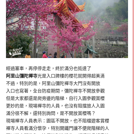
經過塞車，再停停走走，終於滿分也抵達了
阿里山彌陀襌寺
光是入口牌樓的櫻花就開得超美滴
不過，特別的是，阿里山彌陀襌寺大門沒有開放
入口也寫著，全台防疫期間，彌陀襌寺不開放參觀
但是大家都還是爬旁邊的階梯，自行入園參觀賞櫻
更妙的是，現場襌寺的人員，也沒有阻擋旅人入園
滿分很不解，還特別詢問，是不開放賞櫻嗎？
現場襌寺人員表示：園區不開放，也不阻檔遊客賞櫻
襌寺人員看滿分懷孕，特別開鐵門讓不便爬階梯的人