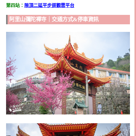
第四站：
隙頂二延平步道觀雲平台
阿里山彌陀襌寺｜交通方式&停車資訊