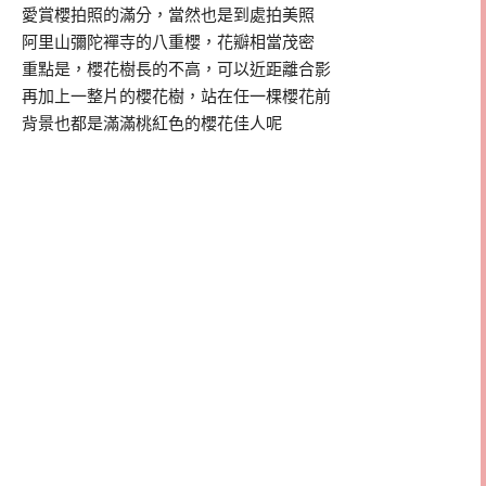
愛賞櫻拍照的滿分，當然也是到處拍美照
阿里山彌陀襌寺的八重櫻，花瓣相當茂密
重點是，櫻花樹長的不高，可以近距離合影
再加上一整片的櫻花樹，站在任一棵櫻花前
背景也都是滿滿桃紅色的櫻花佳人呢