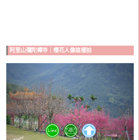
阿里山彌陀襌寺｜櫻花人像這樣拍