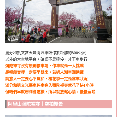
滿分和凱文當天是將汽車臨停於距離約800公尺
以外的大空地平台，確認不是違停，才下車步行
彌陀襌寺沒有規劃停車場，停車就是一大挑戰
想輕鬆賞櫻一定要早點來，若遇人潮車潮踴躍
請旅人一定要心平氣和，櫻花季一定是塞車狀況
滿分和凱文光塞車停車進入彌陀襌寺就花了快1小時
但咱們早就想到會這樣，所以就放鬆心情，慢慢塞啦
阿里山彌陀襌寺｜空拍櫻景