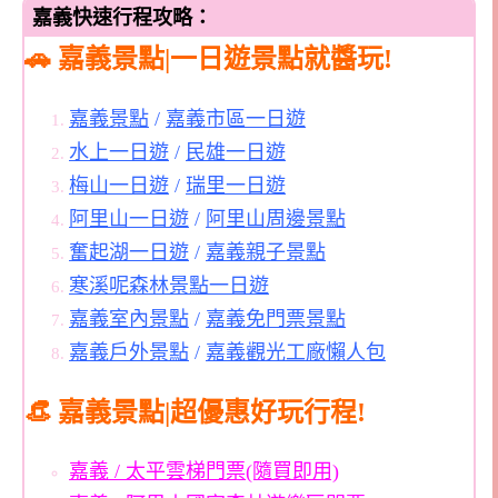
嘉義快速行程攻略：
🚗 嘉義景點|一日遊景點就醬玩!
嘉義景點
/
嘉義市區一日遊
水上一日遊
/
民雄一日遊
梅山一日遊
/
瑞里一日遊
阿里山一日遊
/
阿里山周邊景點
奮起湖一日遊
/
嘉義親子景點
寒溪呢森林景點一日遊
嘉義室內景點
/
嘉義免門票景點
嘉義戶外景點
/
嘉義觀光工廠懶人包
👒 嘉義景點|超優惠好玩行程!
嘉義 / 太平雲梯門票(隨買即用)