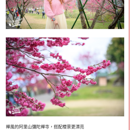
襌風的阿里山彌陀襌寺，搭配櫻景更漂亮