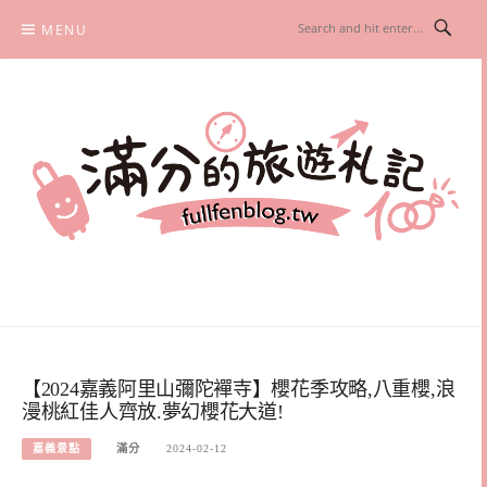
Skip
MENU
to
content
滿分的旅遊札記
國內外旅遊|情侶約會景點|美拍玩樂
【2024嘉義阿里山彌陀襌寺】櫻花季攻略,八重櫻,浪
漫桃紅佳人齊放.夢幻櫻花大道!
嘉義景點
滿分
2024-02-12