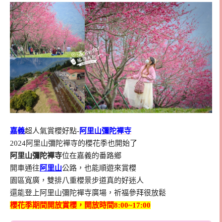
嘉義
超人氣賞櫻好點-
阿里山彌陀襌寺
2024阿里山彌陀襌寺的櫻花季也開始了
阿里山彌陀襌寺
位在嘉義的番路鄉
開車通往
阿里山
公路，也能順遊來賞櫻
園區寬廣，雙排八重櫻景步道真的好迷人
還能登上阿里山彌陀襌寺廣場，祈福參拜很放鬆
櫻花季期間開放賞櫻，開放時間8:00~17:00