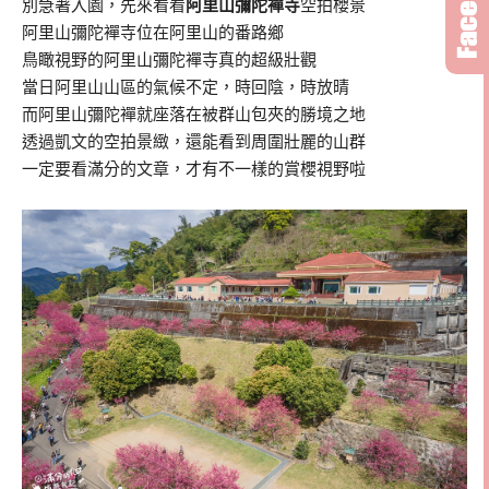
別急著入園，先來看看
阿里山彌陀襌寺
空拍櫻景
阿里山彌陀襌寺位在阿里山的番路鄉
鳥瞰視野的阿里山彌陀襌寺真的超級壯觀
當日阿里山山區的氣候不定，時回陰，時放晴
而阿里山彌陀襌就座落在被群山包夾的勝境之地
透過凱文的空拍景緻，還能看到周圍壯麗的山群
一定要看滿分的文章，才有不一樣的賞櫻視野啦