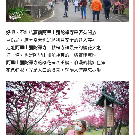
好吧，不糾結
嘉義阿里山彌陀襌寺
是否有開放
重點是，滿分當天也是順利且安全的進入寺裡
走進
阿里山彌陀襌寺
，就是寺裡最美的櫻花大道
這一條，也是阿里山彌陀襌寺的一級賞櫻戰區
阿里山彌陀襌寺
的櫻花是八重櫻，浪漫的桃紅色澤
花色強眼，光是入口的櫻景，就讓人流連忘返啦