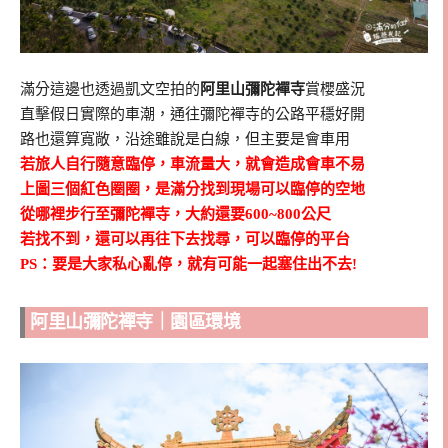
滿分這邊也透過凱文空拍的
阿里山彌陀襌寺
賞櫻盛況
直擊假日實際的車潮，通往彌陀襌寺的公路平穩好開
路也還算寬敞，沿途雖說是白線，但主要是會車用
若旅人自行隨意臨停，車流量大，就會造成會車不易
上圖三個紅色圈圈，是滿分找到現場可以臨停的空地
從哪裡步行至彌陀襌寺，大約還要600~800公尺
若找不到，還可以再往下去找尋，可以臨停的平台
PS：要是大家私心亂停，就有可能一起塞住出不去!
阿里山彌陀襌寺｜園區環境