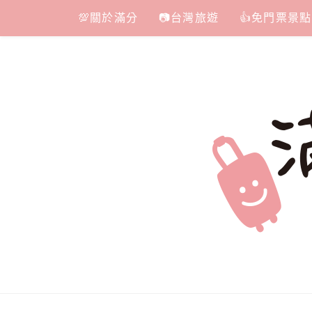
Skip
💯關於滿分
📷台灣旅遊
👍免門票景點
to
content
滿分的旅遊
國內外旅遊|情侶約會景點|美拍玩樂