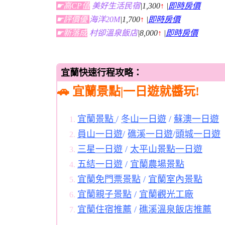
☛高CP值
美好生活民宿
|1,300
↑
|
即時房價
☛評價優
海洋20M
|1,700
↑
|
即時房價
☛新落成
村卻溫泉飯店
|8,000
↑
|
即時房價
宜蘭快速行程攻略：
🚗 宜蘭景點|一日遊就醬玩!
宜蘭景點
/
冬山一日遊
/
蘇澳一日遊
員山一日遊
/
礁溪一日遊
/
頭城一日遊
三星一日遊
/
太平山景點一日遊
五結一日遊
/
宜蘭農場景點
宜蘭免門票景點
/
宜蘭室內景點
宜蘭親子景點
/
宜蘭觀光工廠
宜蘭住宿推薦
/
礁溪溫泉飯店推薦