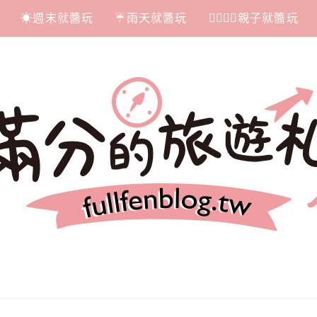
☀週末就醬玩
☔雨天就醬玩
👩‍❤‍💋‍👨親子就醬玩
札記