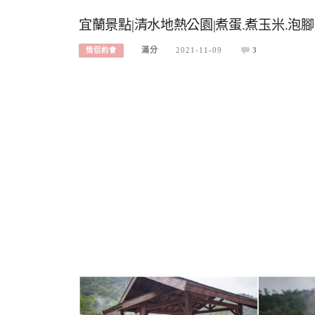
宜蘭景點|清水地熱公園|煮蛋.煮玉米.泡
滿分
2021-11-09
3
情侶約會