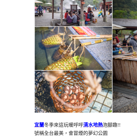
宜蘭
冬季來這玩暖呼呼
清水地熱
泡腳趣!!
號稱全台最美，會冒煙的夢幻公園