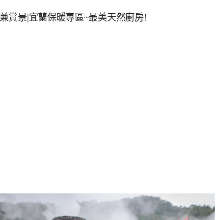
腳兼賞景|宜蘭保暖專區~最美天然廚房!