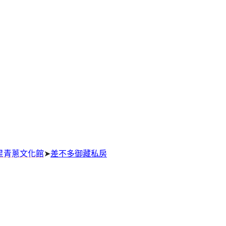
星青蔥文化館
➤
差不多御藏私房