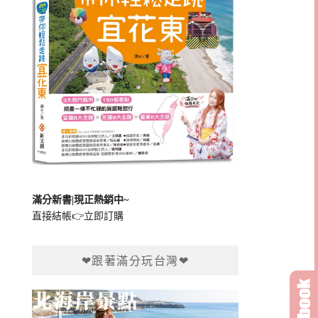
滿分新書|現正熱銷中~
直接結帳👉
立即訂購
❤跟著滿分玩台灣❤