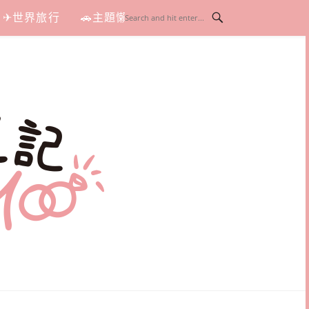
✈世界旅行
🚗主題懶人包