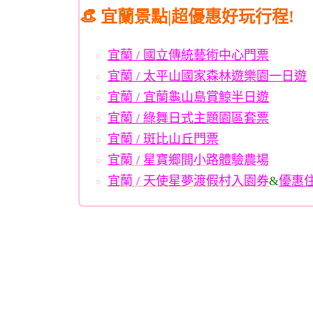
👒 宜蘭景點|超優惠好玩行程!
宜蘭 / 國立傳統藝術中心門票
宜蘭 / 太平山國家森林遊樂園一日遊
宜蘭 / 宜蘭龜山島賞鯨半日遊
宜蘭 / 綠舞日式主題園區套票
宜蘭 / 斑比山丘門票
宜蘭 / 星寶鄉間小路體驗農場
宜蘭 / 天使星夢渡假村入園券
&
優惠