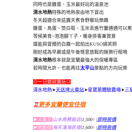
同時也是雞蛋、玉米最好玩的溫泉池
清水地熱
特殊的地熱泉由地下冒出
冬天超適合來這露天煮食野餐玩樂趣
雞蛋、鳥蛋、筊白筍、玉米丟進竹簍通通可以煮
等候美食~泡泡腳丫子，暖身排毒兼賞景
還能與冒煙的白霧一起拍出KUSO搞笑照
剛好成為早晨或是午後愜意放鬆的娛樂行程唷
清水地熱
根本就是宜蘭最強大的保暖專區
若時間允許，也能再往
太平山
景點的方向玩樂
⊙一日遊就醬玩⊙
清水地熱
➤
天送埤火車站
➤
星寶蔥體驗農場
➤
三
♖
更多宜蘭便宜住宿
☛人氣王
山水商務飯店
|1,500
↑
|
即時房價
☛地點佳
海天濱海民宿
|1,600
↑
|
即時房價