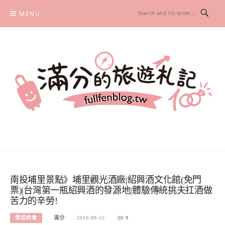
Skip
MENU
to
content
滿分的旅遊札記
國內外旅遊|情侶約會景點|美拍玩樂
南投埔里景點》埔里觀光酒廠|紹興酒文化館(免門
票)|台灣第一瓶紹興酒的發源地|體驗傳統挑夫扛酒做
苦力的辛勞!
情侶約會
滿分
2016-09-15
9