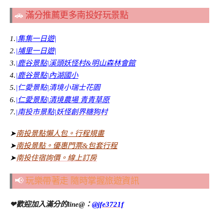
🚗
滿分推薦更多南投好玩景點
1.
|集集一日遊|
2
.
|埔里一日遊|
3.
|鹿谷景點|溪頭妖怪村&明山森林會館
4.
|鹿谷景點|內湖國小
5.
|仁愛景點|清境小瑞士花園
6.
|仁愛景點|清境農場 青青草原
7.
|南投市景點|妖怪創界糖狗村
➤
南投景點懶人包。行程規畫
➤
南投景點。優惠門票&包套行程
➤
南投住宿詢價。線上訂房
📢
玩樂帶著走 隨時掌握旅遊資訊
❤歡迎加入滿分的line@：
@jfe3721f