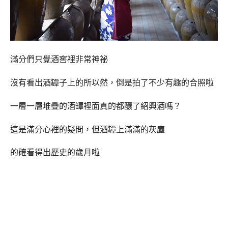
滿分們只覺酒窖裡非常神祕
沒有看出酒罈子上的所以然，倒是拍了不少有趣的合照啦
一層一層堆疊的酒罈裡面真的都釀了紹興酒嗎？
這是滿分心裡的疑問，
但酒罈上滿滿的灰塵
的確看得出歷史的歲月啦