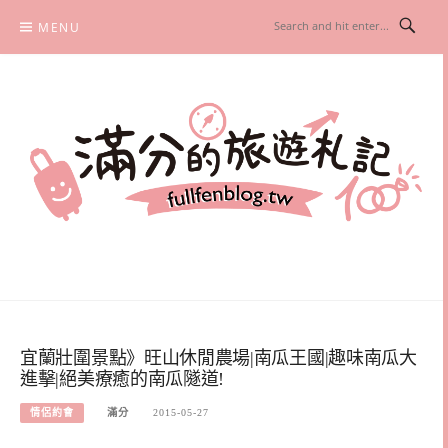
Skip
MENU
to
content
滿分的旅遊札記
國內外旅遊|情侶約會景點|美拍玩樂
宜蘭壯圍景點》旺山休閒農場|南瓜王國|趣味南瓜大
進擊|絕美療癒的南瓜隧道!
情侶約會
滿分
2015-05-27