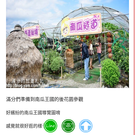
滿分們準備到南瓜王國的後花園參觀
好繽紛的南瓜王國導覽圖唷
感覺就很好逛的樣子