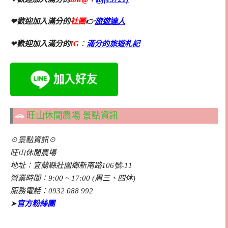
❤歡迎加入滿分的
社團
👉
旅遊達人
❤
歡迎加入滿分的
IG
：
滿分的旅遊札記
🚗
旺山休閒農場 景點資訊
☉景點資訊☉
旺山休閒農場
地址：宜蘭縣壯圍鄉新南路106號-11
營業時間：9:00 ~ 17:00 (周三、四休)
服務電話：0932 088 992
➤
官方粉絲團