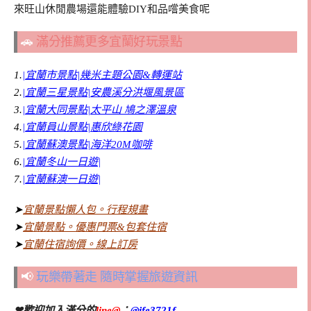
來旺山休閒農場還能體驗DIY和品嚐美食呢
🚗
滿分推薦更多宜蘭好玩景點
1.
|宜蘭市景點|幾米主題公園&轉運站
2.
|宜蘭三星景點|安農溪分洪堰風景區
3.
|宜蘭大同景點|太平山 鳩之澤溫泉
4.
|宜蘭員山景點|惠欣綠花園
5.
|宜蘭蘇澳景點|海洋20M咖啡
6.
|宜蘭冬山一日遊|
7.
|宜蘭蘇澳一日遊|
➤
宜蘭景點懶人包。行程規畫
➤
宜蘭景點。優惠門票&包套住宿
➤
宜蘭住宿詢價。線上訂房
📢
玩樂帶著走 隨時掌握旅遊資訊
❤歡迎加入滿分的
line@
：
@jfe3721f