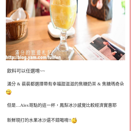
飲料可以任選唷~~
滿分 & 裴裴都選擇帶有幸福甜滋滋的焦糖奶茶 & 焦糖瑪奇朵
但是…Alex哥點的這一杯，鳳梨冰沙感覺比較經濟實惠耶
新鮮現打的水果冰沙還不錯喝唷!!