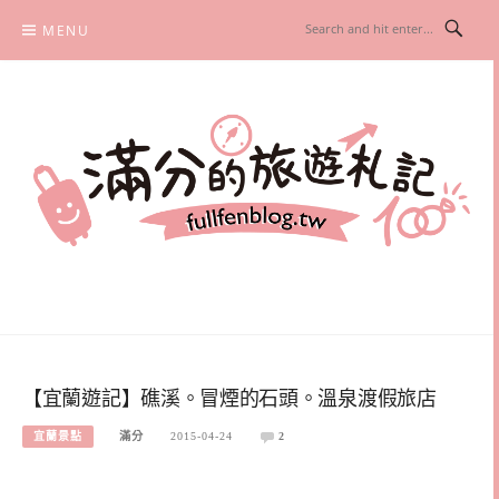
Skip
MENU
to
content
滿分的旅遊札記
國內外旅遊|情侶約會景點|美拍玩樂
【宜蘭遊記】礁溪。冒煙的石頭。溫泉渡假旅店
宜蘭景點
滿分
2015-04-24
2