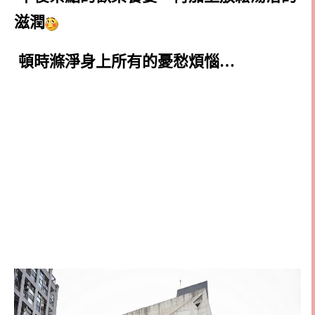
滋潤
頓時滌淨身上所有的憂愁煩惱…