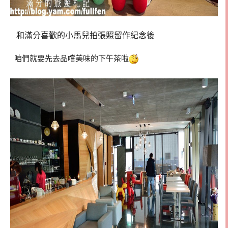
和滿分喜歡的小馬兒拍張照留作紀念後
咱們就要先去品嚐美味的下午茶啦