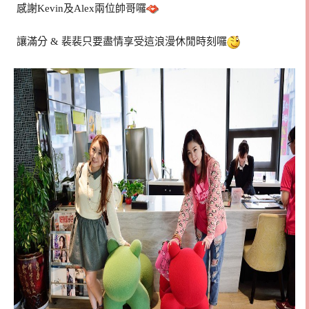
感謝Kevin及Alex兩位帥哥囉
讓滿分 & 裴裴只要盡情享受這浪漫休閒時刻囉