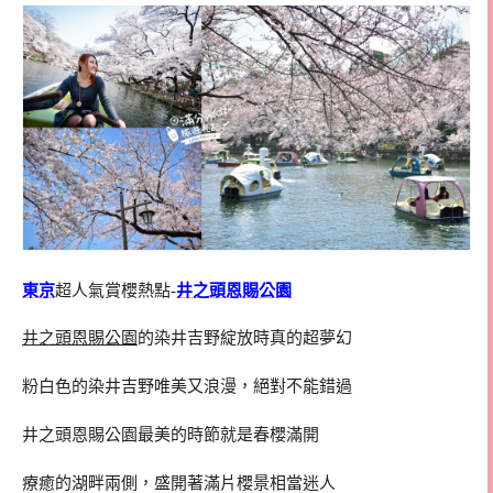
東京
超人氣賞櫻熱點-
井之頭恩賜公園
井之頭恩賜公園
的染井吉野綻放時真的超夢幻
粉白色的染井吉野唯美又浪漫，絕對不能錯過
井之頭恩賜公園最美的時節就是春櫻滿開
療癒的湖畔兩側，盛開著滿片櫻景相當迷人