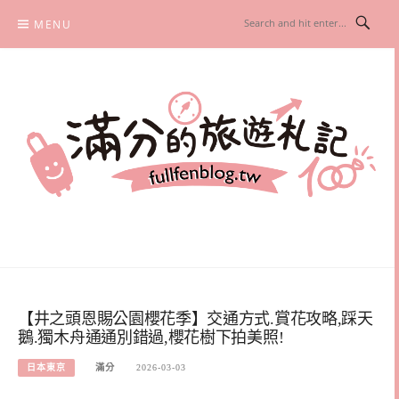
Skip
MENU
to
content
滿分的旅遊札記
國內外旅遊|情侶約會景點|美拍玩樂
【井之頭恩賜公園櫻花季】交通方式.賞花攻略,踩天
鵝.獨木舟通通別錯過,櫻花樹下拍美照!
日本東京
滿分
2026-03-03