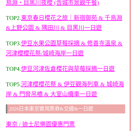
鳥淵・目黑川夜櫻 (含城市景觀午餐)
TOP2.
東京春日櫻花之旅｜新宿御苑 & 千鳥淵
&上野公園 & 隅田川 & 目黑川一日遊
TOP3.
伊豆水果公園草莓採摘 & 修善寺溫泉 &
河津櫻櫻花祭/城崎海岸一日遊
TOP4.
伊豆河津佐倉櫻花與草莓採摘一日遊
TOP5.
河津櫻櫻花祭 & 伊豆觀海列車 & 城崎海
岸 & 門脅吊橋 & 大室山纜車一日遊
2026日本東京實用票券&交通&一日遊
東京 / 迪士尼樂園優惠門票