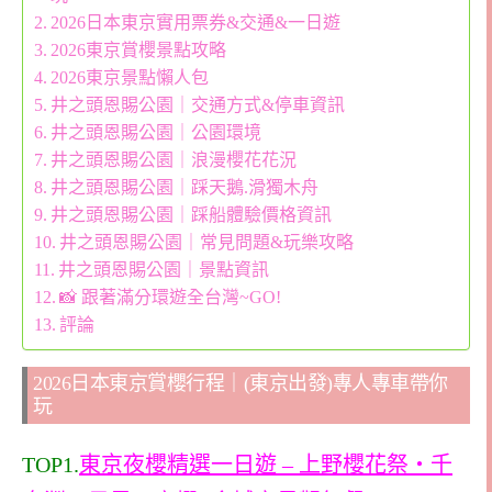
2026日本東京實用票券&交通&一日遊
2026東京賞櫻景點攻略
2026東京景點懶人包
井之頭恩賜公園｜交通方式&停車資訊
井之頭恩賜公園｜公園環境
井之頭恩賜公園｜浪漫櫻花花況
井之頭恩賜公園｜踩天鵝.滑獨木舟
井之頭恩賜公園｜踩船體驗價格資訊
井之頭恩賜公園｜常見問題&玩樂攻略
井之頭恩賜公園｜景點資訊
📸 跟著滿分環遊全台灣~GO!
評論
2026日本東京賞櫻行程｜(東京出發)專人專車帶你
玩
TOP1.
東京夜櫻精選一日遊 – 上野櫻花祭・千