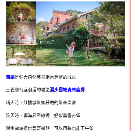
苗栗
是個大自然美景相當豐富的城市
三義鄉有座浪漫的城堡
漫步雲端森林廚房
晴天時，紅樓城堡如莊嚴的堡壘皇宮
陰天時，雲海層層繚繞，好似雲霧古堡
漫步雲端提供豐富餐點，可以用餐也能下午茶