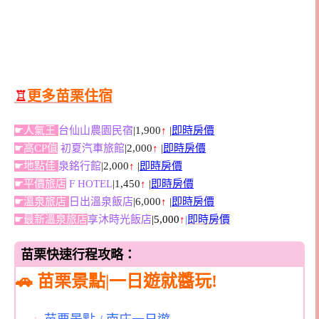
♖
更多苗栗住宿
☛人氣王
台仙山農園民宿
|1,900
↑
|
即時房價
☛高CP值
初夏汽車旅館
|2,000
↑
|
即時房價
☛地點佳
泉銘行館
|2,000
↑
|
即時房價
☛平價旅店
F HOTEL
|1,450
↑
|
即時房價
☛溫泉旅店
日出溫泉飯店
|6,000
↑
|
即時房價
☛最新溫泉旅店
享沐時光飯店
|5,000
↑
|
即時房價
苗栗快速行程攻略：
🚗 苗栗景點|一日遊就醬玩!