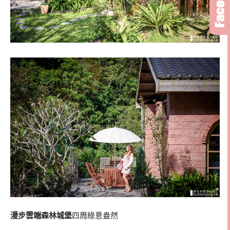
漫步雲端森林城堡
四周綠意盎然