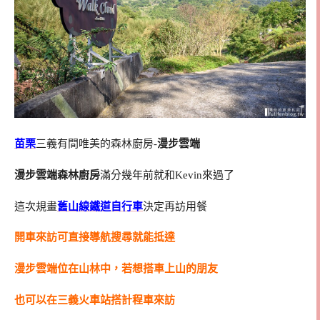
苗栗
三義有間唯美的森林廚房-
漫步雲端
漫步雲端森林廚房
滿分幾年前就和Kevin來過了
這次規畫
舊山線鐵道自行車
決定再訪用餐
開車來訪可直接導航搜尋就能抵達
漫步雲端位在山林中，若想搭車上山的朋友
也可以在三義火車站搭計程車來訪