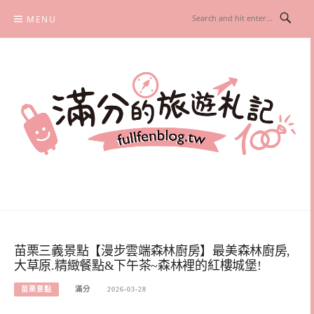
Skip
MENU
to
content
滿分的旅遊札記
國內外旅遊|情侶約會景點|美拍玩樂
苗栗三義景點【漫步雲端森林廚房】最美森林廚房,
大草原.精緻餐點&下午茶~森林裡的紅樓城堡!
苗栗景點
滿分
2026-03-28