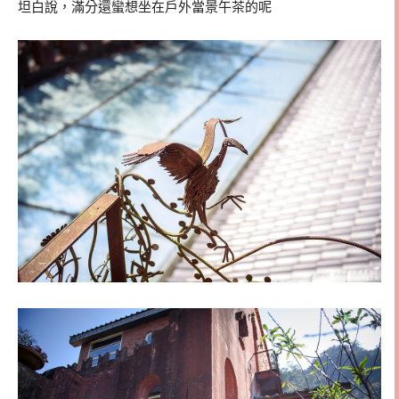
坦白說，滿分還蠻想坐在戶外當景午茶的呢