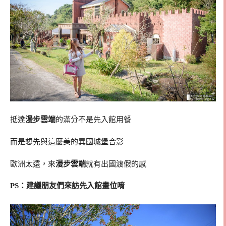
抵達
漫步雲端
的滿分不是先入館用餐
而是想先與這麼美的異國城堡合影
歐洲太遠，來
漫步雲端
就有出國渡假的感
PS：建議朋友們來訪先入館畫位唷