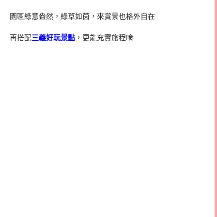
園區綠意盎然，綠草如茵，來賞景也格外自在
再搭配
三義好玩景點
，更能充實旅程唷