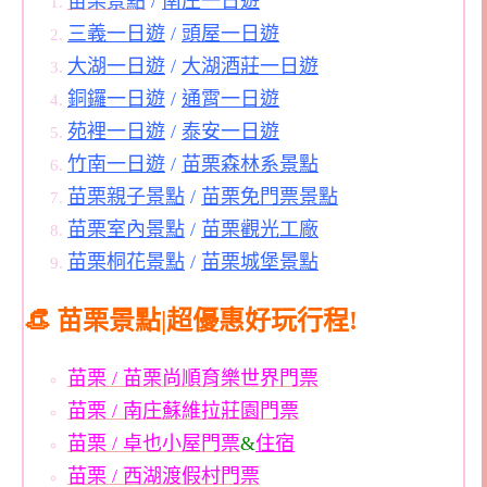
苗栗景點
/
南庄一日遊
三義一日遊
/
頭屋一日遊
大湖一日遊
/
大湖酒莊一日遊
銅鑼一日遊
/
通霄一日遊
苑裡一日遊
/
泰安一日遊
竹南一日遊
/
苗栗森林系景點
苗栗親子景點
/
苗栗免門票景點
苗栗室內景點
/
苗栗觀光工廠
苗栗桐花景點
/
苗栗城堡景點
👒 苗栗景點|超優惠好玩行程!
苗栗 / 苗栗尚順育樂世界門票
苗栗 / 南庄蘇維拉莊園門票
苗栗 / 卓也小屋門票
&
住宿
苗栗 / 西湖渡假村門票