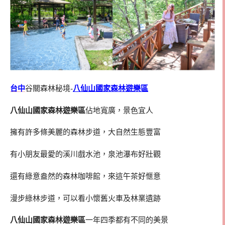
台中
谷關森林秘境-
八仙山國家森林遊樂區
八仙山國家森林遊樂區
佔地寬廣，景色宜人
擁有許多條美麗的森林步道，大自然生態豐富
有小朋友最愛的溪川戲水池，泉池瀑布好壯觀
還有綠意盎然的森林咖啡館，來這午茶好愜意
漫步綠林步道，可以看小懷舊火車及林業遺跡
八仙山國家森林遊樂區
一年四季都有不同的美景