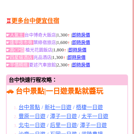
♖
更多台中便宜住宿
☛人氣王
台中博奇大飯店
|1,300
↑
|
即時房價
☛逢甲夜市旁
葉綠宿旅店
|1,600
↑
|
即時房價
☛高CP值
植光花園飯店
|1,800
↑
|
即時房價
☛四星級酒店
兆品酒店
|1,300
↑
|
即時房價
☛平價精緻
夏述汽車旅館
|2,300
↑
|
即時房價
台中快速行程攻略：
🚗 台中景點|一日遊景點就醬玩
台中景點
/
新社一日遊
/
梧棲一日遊
豐原一日遊
/
潭子一日遊
/
太平一日遊
北屯一日遊
/
后里一日遊
/
潭子一日遊