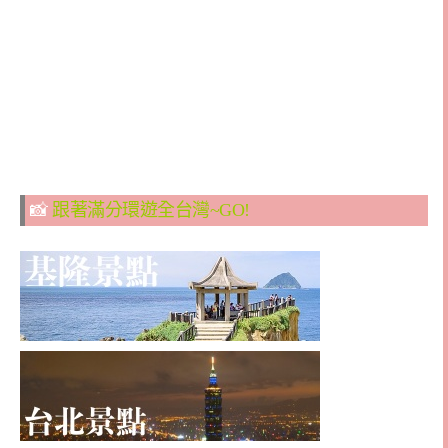
📸
跟著滿分環遊全台灣~GO!