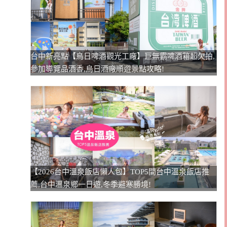
台中新亮點【烏日啤酒觀光工廠】巨無霸啤酒箱超欠拍,
參加導覽品酒香,烏日酒廠順遊景點攻略!
【2026台中溫泉飯店懶人包】TOP5間台中溫泉飯店推
薦,台中溫泉鄉一日遊,冬季避寒勝境!