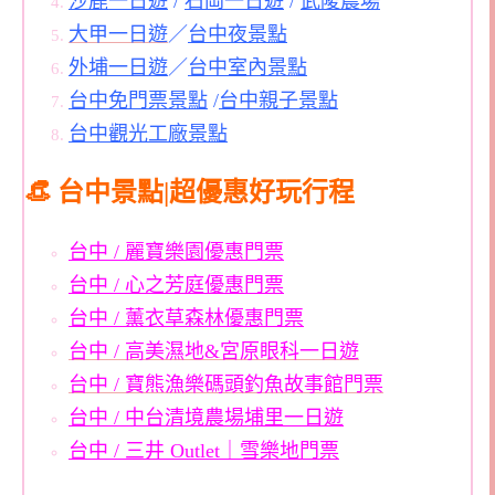
沙鹿一日遊
/
石岡一日遊
/
武陵農場
大甲一日遊
／
台中夜景點
外埔一日遊
／
台中室內景點
台中免門票景點
/
台中親子景點
台中觀光工廠景點
👒 台中景點|超優惠好玩行程
台中 / 麗寶樂園優惠門票
台中 / 心之芳庭優惠門票
台中 / 薰衣草森林優惠門票
台中 / 高美濕地&宮原眼科一日遊
台中 / 寶熊漁樂碼頭釣魚故事館門票
台中 / 中台清境農場埔里一日遊
台中 / 三井 Outlet｜雪樂地門票