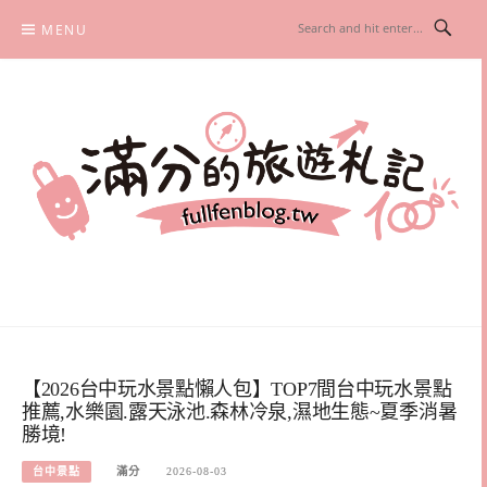
Skip
MENU
to
content
滿分的旅遊札記
國內外旅遊|情侶約會景點|美拍玩樂
【2026台中玩水景點懶人包】TOP7間台中玩水景點
推薦,水樂園.露天泳池.森林冷泉,濕地生態~夏季消暑
勝境!
台中景點
滿分
2026-08-03