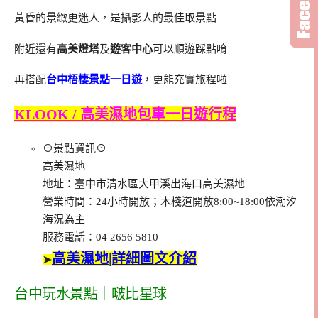
黃昏的景緻更迷人，是攝影人的最佳取景點
附近還有
高美燈塔
及
遊客中心
可以順遊踩點唷
再搭配
台中梧棲景點一日遊
，更能充實旅程啦
KLOOK / 高美濕地包車一日遊行程
⊙景點資訊⊙
高美濕地
地址：臺中市清水區大甲溪出海口高美濕地
營業時間：24小時開放；木棧道開放8:00~18:00依潮汐
海況為主
服務電話：04 2656 5810
高美濕地|詳細圖文介紹
➤
台中玩水景點｜啵比星球