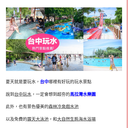
夏天就是要玩水，
台中
哪裡有好玩的玩水景點
說到
台中玩水
，一定會想到超夯的
馬拉灣水樂園
此外，也有景色優美的
森林冷泉戲水池
以及免費的
露天大泳池
，和
大自然生態海水浴場