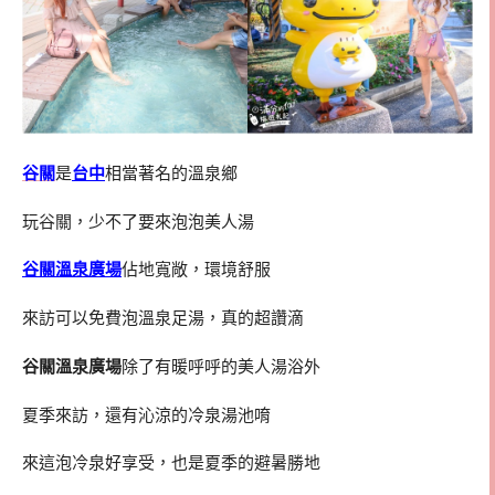
谷關
是
台中
相當著名的溫泉鄉
玩谷關，少不了要來泡泡美人湯
谷關溫泉廣場
佔地寬敞，環境舒服
來訪可以免費泡溫泉足湯，真的超讚滴
谷關溫泉廣場
除了有暖呼呼的美人湯浴外
夏季來訪，還有沁涼的冷泉湯池唷
來這泡冷泉好享受，也是夏季的避暑勝地