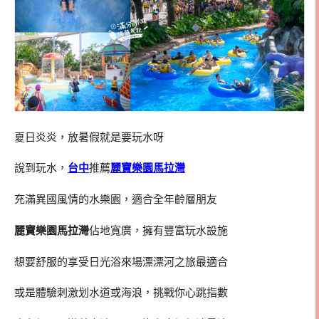
夏日炎炎，放暑假就是要玩水呀
說到玩水，
台中
推薦
麗寶樂園馬拉灣
充滿異國風情的水樂園，適合全年齡層朋友
麗寶樂園馬拉灣
佔地寬廣，擁有豐富玩水設施
想要舒服的享受日光浴來場漂漂河之旅最適合
或是體驗刺激划水道或海浪，挑戰你心跳指數