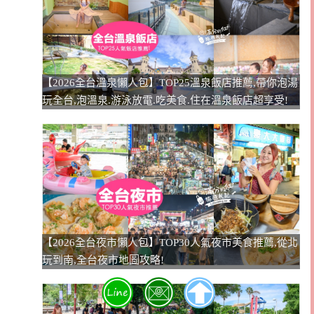
【2026全台溫泉懶人包】TOP25溫泉飯店推薦,帶你泡湯
玩全台,泡溫泉.游泳放電.吃美食.住在溫泉飯店超享受!
【2026全台夜市懶人包】TOP30人氣夜市美食推薦,從北
玩到南,全台夜市地圖攻略!