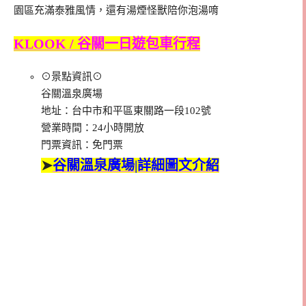
園區充滿泰雅風情，還有湯煙怪獸陪你泡湯唷
KLOOK / 谷關一日遊包車行程
⊙景點資訊⊙
谷關溫泉廣場
地址：台中市和平區東關路一段102號
營業時間：24小時開放
門票資訊：免門票
➤
谷關溫泉廣場|詳細圖文介紹