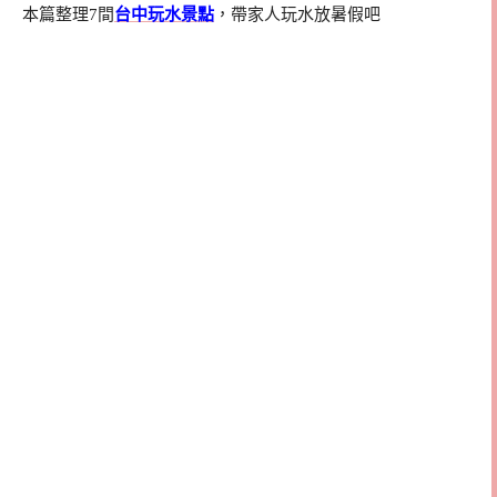
本篇整理7間
台中玩水景點
，帶家人玩水放暑假吧