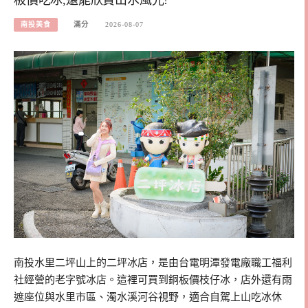
南投美食
滿分
2026-08-07
南投水里二坪山上的二坪冰店，是由台電明潭發電廠職工福利
社經營的老字號冰店。這裡可買到銅板價枝仔冰，店外還有雨
遮座位與水里市區、濁水溪河谷視野，適合自駕上山吃冰休