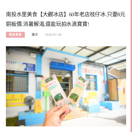
南投水里美食【大觀冰店】60年老店枝仔冰.只要8元
銅板價.消暑解渴,還能玩拍水滴寶寶!
南投美食
滿分
2026-07-28