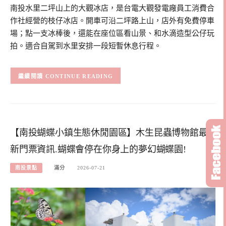
南投水里二坪山上的大觀冰店，是台電大觀發電廠員工消費合
作社經營的枝仔冰店。開車可沿二坪路上山，店外有免費停車
場；點一支冰棒後，還能在座位區看山景、和水滴造型公仔玩
拍。適合自駕到水里安排一段短暫休息行程。
CONTINUE READING
【南投蝴蝶小鎮生態休閒園區】木生昆蟲博物館最
新門票資訊.蝴蝶會停在你身上的夢幻蝴蝶園!
南投景點
滿分
2026-07-21