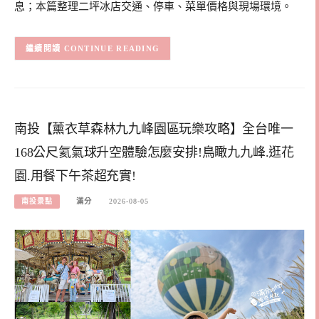
息；本篇整理二坪冰店交通、停車、菜單價格與現場環境。
CONTINUE READING
南投【薰衣草森林九九峰園區玩樂攻略】全台唯一
168公尺氦氣球升空體驗怎麼安排!鳥瞰九九峰.逛花
園.用餐下午茶超充實!
南投景點
滿分
2026-08-05