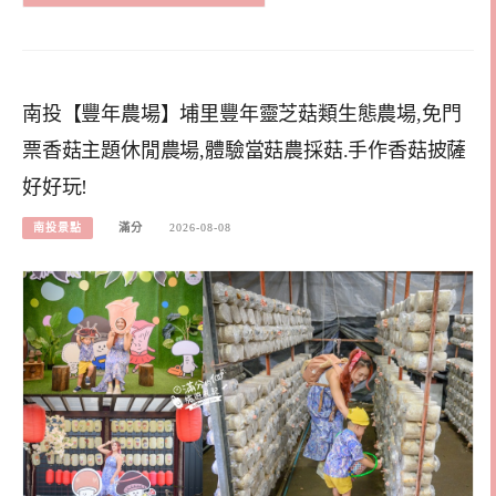
南投【豐年農場】埔里豐年靈芝菇類生態農場,免門
票香菇主題休閒農場,體驗當菇農採菇.手作香菇披薩
好好玩!
南投景點
滿分
2026-08-08