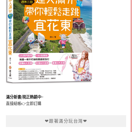
滿分新書|現正熱銷中~
直接結帳👉
立即訂購
❤跟著滿分玩台灣❤