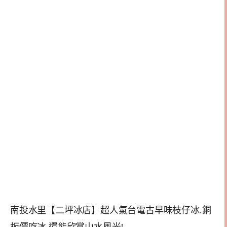
南投水里【二坪冰店】超人氣台電古早味枝仔冰.銅
板價吃冰,還能欣賞山水風光!