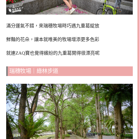
滿分運氣不錯，來瑞穗牧場時巧遇九重葛綻放
鮮豔的花朵，讓本就唯美的牧場增添更多色彩
就連ZAQ寶也覺得繽紛的九重葛開得很漂亮呢
瑞穗牧場｜綠林步道