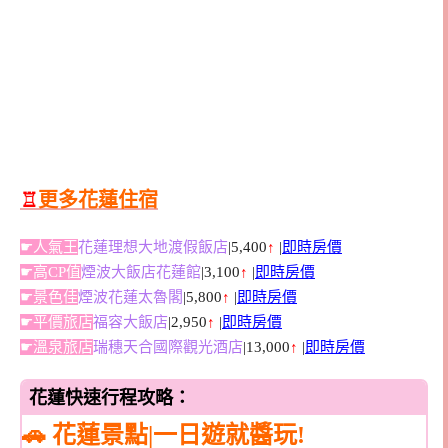
♖
更多花蓮住宿
☛人氣王
花蓮理想大地渡假飯店
|5,400
↑
|
即時房價
☛高CP值
煙波大飯店花蓮館
|3,100
↑
|
即時房價
☛景色佳
煙波花蓮太魯閣
|5,800
↑
|
即時房價
☛平價旅店
福容大飯店
|2,950
↑
|
即時房價
☛溫泉旅店
瑞穗天合國際觀光酒店
|13,000
↑
|
即時房價
花蓮快速行程攻略：
🚗
花蓮景點|一日遊就醬玩!