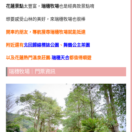
花蓮景點
太豐富，
瑞穗牧場
也是經典款景點唷
想要感受山林的美好，來瑞穗牧場也很棒
開車的朋友，導航搜尋瑞穗牧場就能抵達
附近還有
北回歸線標誌公園
、
舞鶴公主茶園
以及花蓮熱門溫泉莊園-
瑞穗天合
都值得順遊
瑞穗牧場｜門票資訊