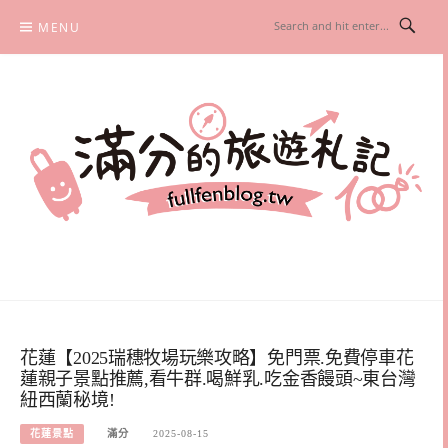
Skip
MENU
to
content
滿分的旅遊札記
國內外旅遊|情侶約會景點|美拍玩樂
花蓮【2025瑞穗牧場玩樂攻略】免門票.免費停車花
蓮親子景點推薦,看牛群.喝鮮乳.吃金香饅頭~東台灣
紐西蘭秘境!
花蓮景點
滿分
2025-08-15