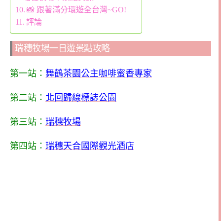
📸 跟著滿分環遊全台灣~GO!
評論
瑞穗牧場一日遊景點攻略
第一站：
舞鶴茶園公主咖啡蜜香專家
第二站：
北回歸線標誌公園
第三站：
瑞穗牧場
第四站：
瑞穗天合國際觀光酒店