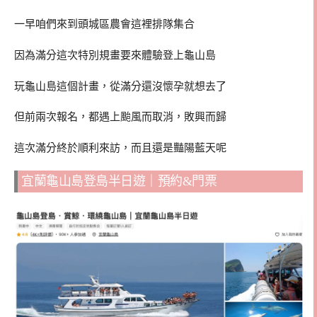
一早咱們來到頭城區農會這裡排隊集合
因為滿分這次特別規畫要來體驗登上龜山島
玩龜山島這個計畫，從滿分還沒懷孕就想去了
但前兩次報名，都遇上颱風而取消，敗興而歸
這次滿分終於順利來訪，而且還是豔陽藍天呢
宜蘭龜山島登島半日遊｜預約&門票