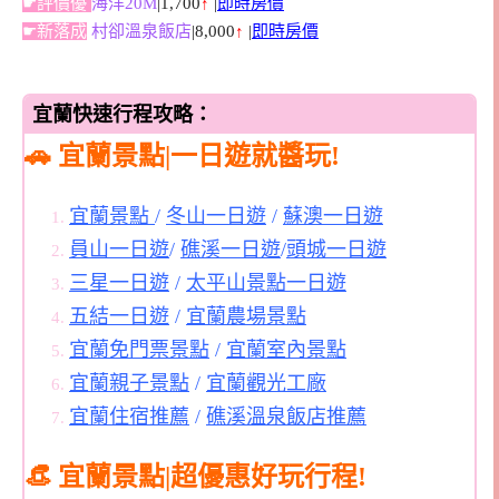
☛評價優
海洋20M
|1,700
↑
|
即時房價
☛新落成
村卻溫泉飯店
|8,000
↑
|
即時房價
宜蘭快速行程攻略：
🚗 宜蘭景點|一日遊就醬玩!
宜蘭景點
/
冬山一日遊
/
蘇澳一日遊
員山一日遊
/
礁溪一日遊
/
頭城一日遊
三星一日遊
/
太平山景點一日遊
五結一日遊
/
宜蘭農場景點
宜蘭免門票景點
/
宜蘭室內景點
宜蘭親子景點
/
宜蘭觀光工廠
宜蘭住宿推薦
/
礁溪溫泉飯店推薦
👒 宜蘭景點|超優惠好玩行程!