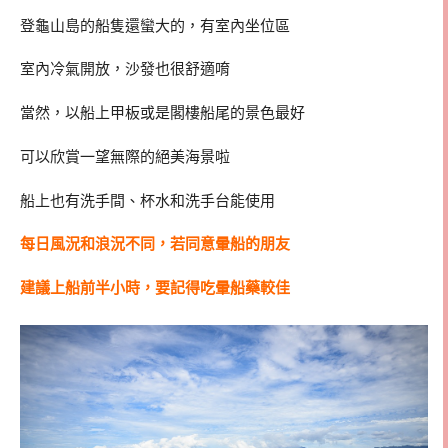
登龜山島的船隻還蠻大的，有室內坐位區
室內冷氣開放，沙發也很舒適唷
當然，以船上甲板或是閣樓船尾的景色最好
可以欣賞一望無際的絕美海景啦
船上也有洗手間、杯水和洗手台能使用
每日風況和浪況不同，若同意暈船的朋友
建議上船前半小時，要記得吃暈船藥較佳