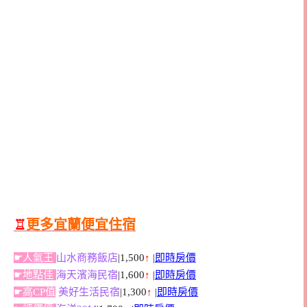
♖
更多宜蘭便宜住宿
☛人氣王
山水商務飯店
|1,500
↑
|
即時房價
☛地點佳
海天濱海民宿
|1,600
↑
|
即時房價
☛高CP值
美好生活民宿
|1,300
↑
|
即時房價