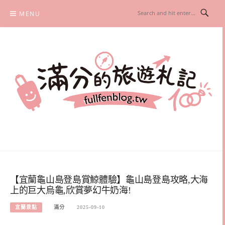
Skip
MENU
to
content
滿分的旅遊札記
國內外旅遊|情侶約會景點|美拍玩樂
【宜蘭龜山島登島賞鯨體驗】龜山島登島攻略,大海
上的巨大烏龜,欣賞夢幻牛奶海!
宜蘭景點
滿分
2025-09-10