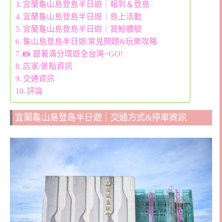
宜蘭龜山島登島半日遊｜報到＆登島
宜蘭龜山島登島半日遊｜島上活動
宜蘭龜山島登島半日遊｜賞鯨體驗
龜山島登島半日遊|常見問題&玩樂攻略
📸 跟著滿分環遊全台灣~GO!
店家/景點資訊
交通資訊
評論
宜蘭龜山島登島半日遊｜交通方式&停車資訊