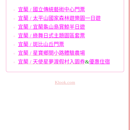
宜蘭 / 國立傳統藝術中心門票
宜蘭 / 太平山國家森林遊樂園一日遊
宜蘭 / 宜蘭龜山島賞鯨半日遊
宜蘭 / 綠舞日式主題園區套票
宜蘭 / 斑比山丘門票
宜蘭 / 星寶鄉間小路體驗農場
宜蘭 / 天使星夢渡假村入園券
&
優惠住宿
Klook.com