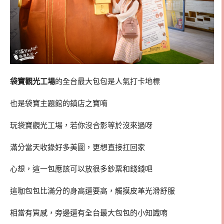
袋寶觀光工場
的全台最大包包是人氣打卡地標
也是袋寶主題館的鎮店之寶唷
玩袋寶觀光工場，若你沒合影等於沒來過呀
滿分當天收錄好多美圖，更想直接扛回家
心想，這一包應該可以放很多鈔票和錢錢吧
這咖包包比滿分的身高還要高，觸摸皮革光滑舒服
相當有質感，旁邊還有全台最大包包的小知識唷