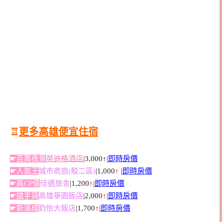
♖
更多高雄便宜住宿
☛百萬夜景
英迪格酒店
|3,000↑|
即時房價
☛人氣王
城市商旅(駁二區)
|1,000
↑
|
即時房價
☛高CP值
佳適旅舍
|1,200
↑
|
即時房價
☛搶手貨
高雄華園飯店
|2,000
↑
|
即時房價
☛新落成
鈞怡大飯店
|1,700
↑
|
即時房價