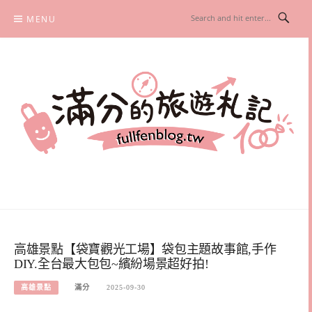
Skip
MENU
to
content
滿分的旅遊札記
國內外旅遊|情侶約會景點|美拍玩樂
高雄景點【袋寶觀光工場】袋包主題故事館,手作
DIY.全台最大包包~繽紛場景超好拍!
高雄景點
滿分
2025-09-30