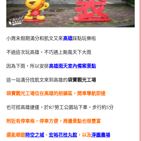
小周末假期滿分和凱文又來
高雄
踩點玩樂啦
不過這次玩高雄，不巧遇上颱風天下大雨
因為下雨，所以安排
高雄雨天室內備案景點
這一站滿分找凱文來到高雄的
袋寶觀光工場
袋寶觀光工場位在高雄的前鎮區，開車導航即達
也可搭高雄捷運，於R7勞工公園站下車，步行約5分
附近有停車格，停車方便，周邊景點也很豐富
還能順遊
時空之城
、
宏裕花枝丸館
，以及
淨園農場