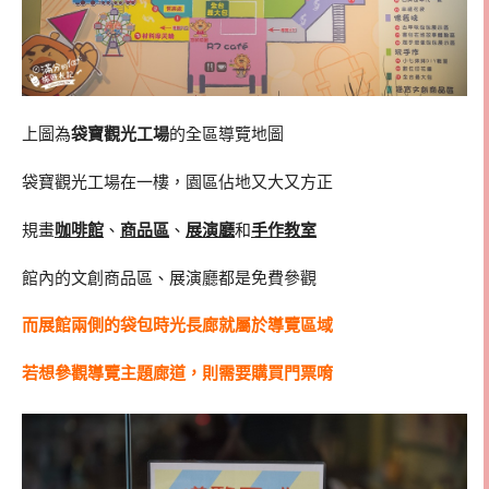
上圖為
袋寶觀光工場
的全區導覽地圖
袋寶觀光工場在一樓，園區佔地又大又方正
規畫
咖啡館
、
商品區
、
展演廳
和
手作教室
館內的文創商品區、展演廳都是免費參觀
而展館兩側的袋包時光長廊就屬於導覽區域
若想參觀導覽主題廊道，則需要購買門票唷