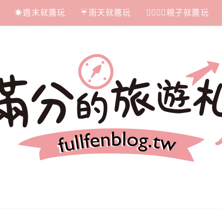
☀週末就醬玩
☔雨天就醬玩
👩‍❤‍💋‍👨親子就醬玩
札記