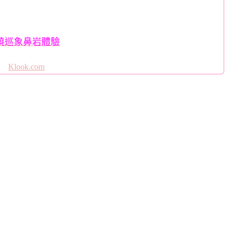
・繞巡象鼻岩體驗
Klook.com