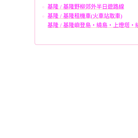
基隆 / 基隆野柳郊外半日遊路線
基隆
/ 基隆租機車(火車站取車)
基隆 / 基隆嶼登島・繞島・上燈塔