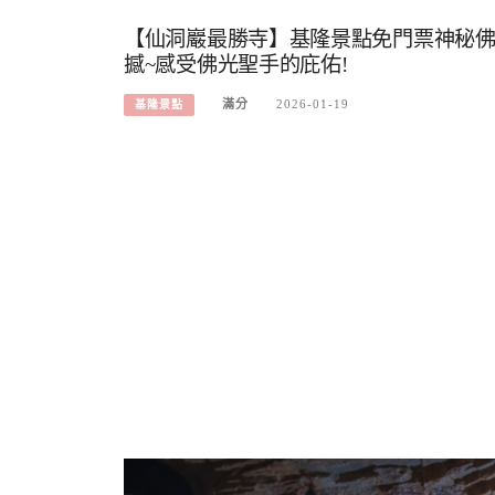
【仙洞巖最勝寺】基隆景點免門票神秘佛
撼~感受佛光聖手的庇佑!
滿分
2026-01-19
基隆景點