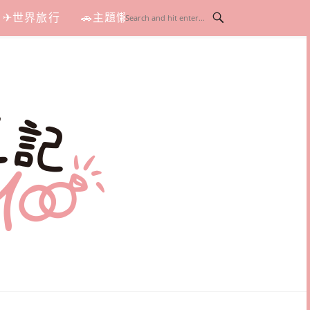
✈世界旅行
🚗主題懶人包