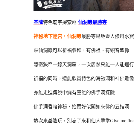
基隆
特色廟宇探索趣-
仙洞巖最勝寺
神秘地下迷宮，仙洞巖
最勝寺是地靈人傑風水寶
來仙洞巖可以祈福參拜，有佛祖、有觀音聖像
隱密狹窄一線天洞窟，一次居然只能一人能通行
祈福的同時，還能欣賞特色的海蝕洞和神佛雕像
亦能走進傳說中擁有靈氣的佛手洞探險
佛手洞昏暗神秘，抬頭好似闖如來佛的五指洞
這次來基隆玩，別忘了來和仙人擊掌Give me fin