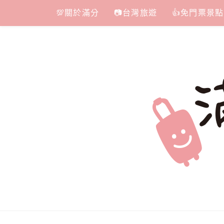
Skip
💯關於滿分
📷台灣旅遊
👍免門票景點
to
content
滿分的旅遊
國內外旅遊|情侶約會景點|美拍玩樂