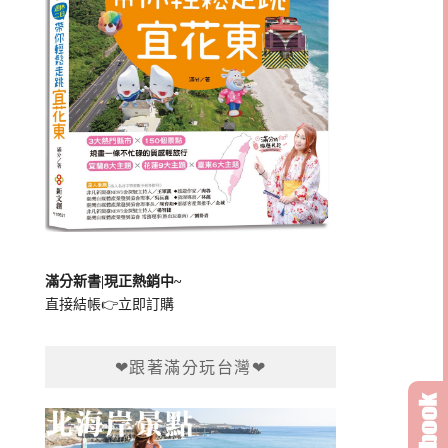
滿分新書|現正熱銷中~
直接結帳👉
立即訂購
❤跟著滿分玩台灣❤